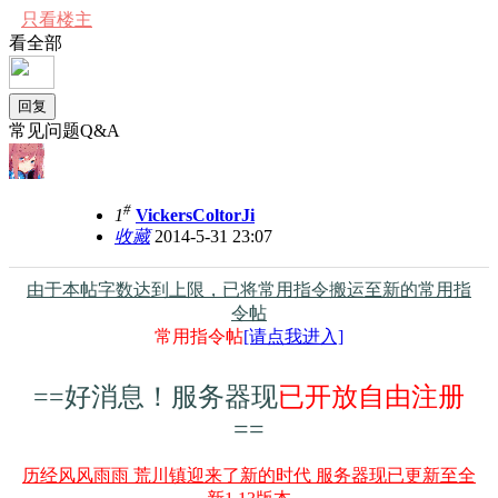
只看楼主
看全部
回复
常见问题Q&A
#
1
VickersColtorJi
收藏
2014-5-31 23:07
由于本帖字数达到上限，已将常用指令搬运至新的常用指
令帖
常用指令帖
[请点我进入]
==好消息！服务器现
已开放自由注册
==
历经风风雨雨 荒川镇迎来了新的时代 服务器现已更新至全