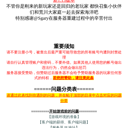
新1.13版本
不管你是刚来的新玩家还是回归的老玩家 都快召集小伙伴
们和荒川大家庭一起去探索海洋吧
特别感谢@Sgary在服务器重建过程中的辛苦付出
重要须知
请不要注册小号，被查出后最严重可能导致您的所有账号均遭到封禁处
理
请自行认真管理账户和密码，不要外借。如果其他人使用您的帐号做出
违法行为，仍然会做出惩罚
服务器接受赞助，但赞助过后服务器不会给予赞助服务器的玩家任何形
式的特权，
若您想赞助，请注意此条
======问题分类表======
请通过此表找到你遇到的问题，并在帖子顶部的目录中点击对应的问题
分类
=========
开始游戏前的问题
=========
【游戏环境的准备】
【客户端的获得、客户端问题】
【服务器 IP 地址】